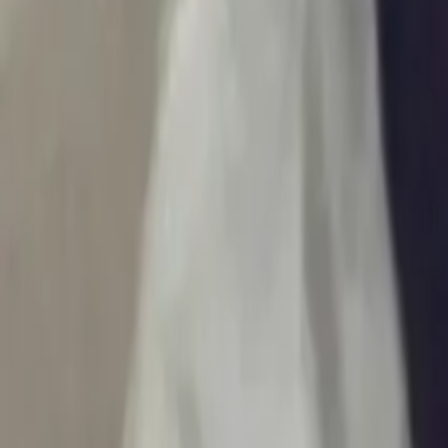
Ascolta Ora
0
1
Home