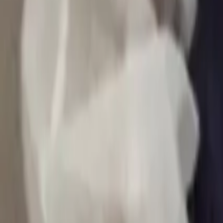
0
2
Palinsesto