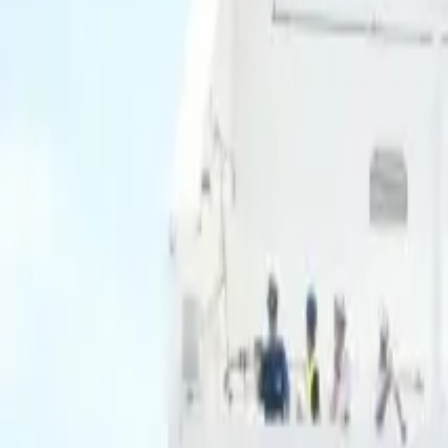
Ascolta Ora
0
1
Home