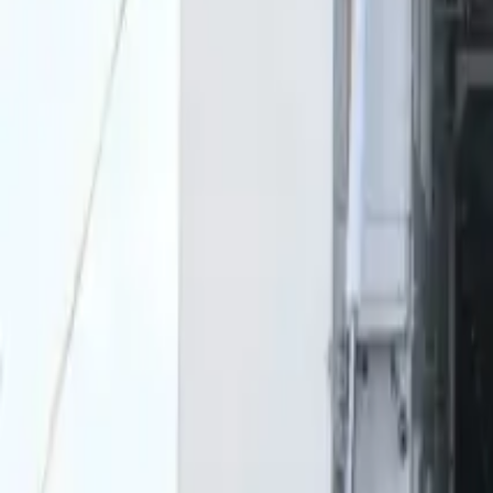
0
2
Palinsesto