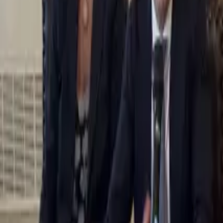
0
2
Palinsesto