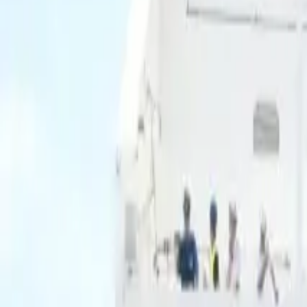
Ascolta Ora
0
1
Home