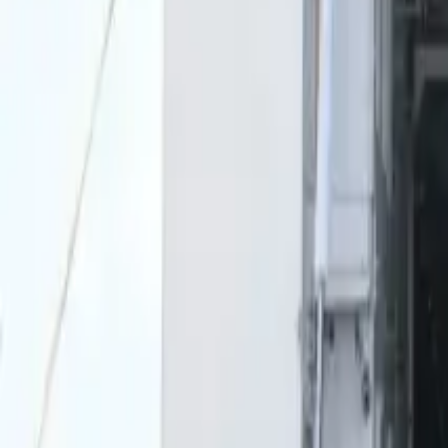
0
2
Palinsesto