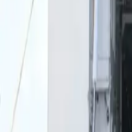
0
2
Palinsesto