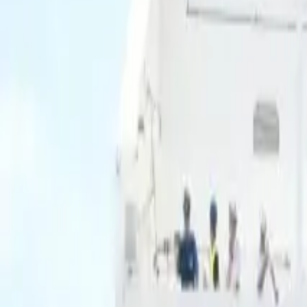
Ascolta Ora
0
1
Home