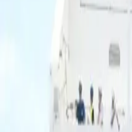
Ascolta Ora
0
1
Home