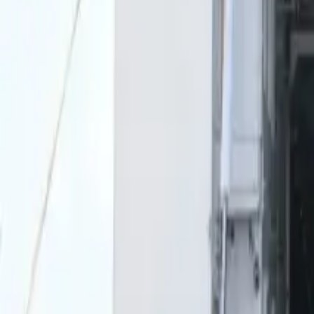
0
2
Palinsesto