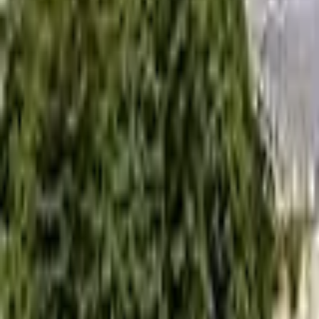
0
2
Palinsesto