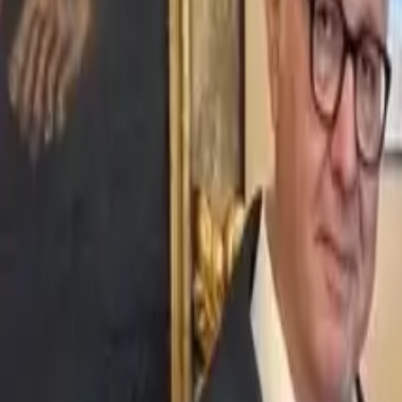
Ascolta Ora
0
1
Home