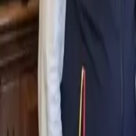
0
2
Palinsesto