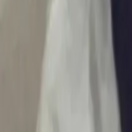
Ascolta Ora
0
1
Home