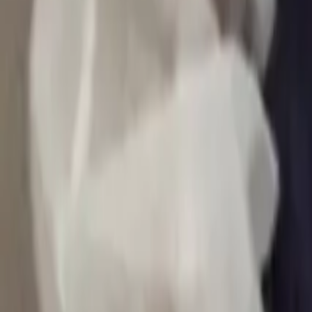
0
2
Palinsesto