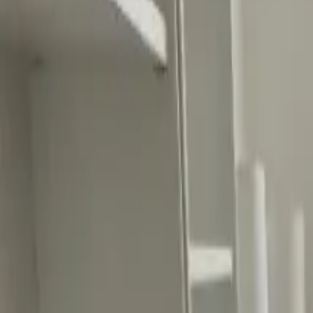
Ascolta Ora
0
1
Home