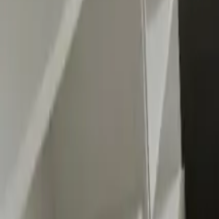
0
2
Palinsesto