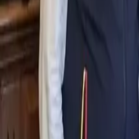
0
2
Palinsesto