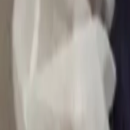
0
2
Palinsesto