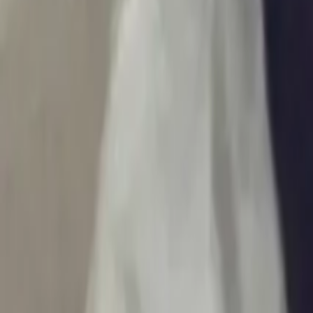
Ascolta Ora
0
1
Home