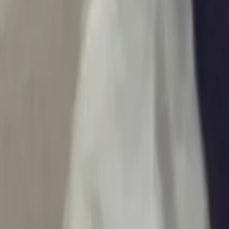
Ascolta Ora
0
1
Home