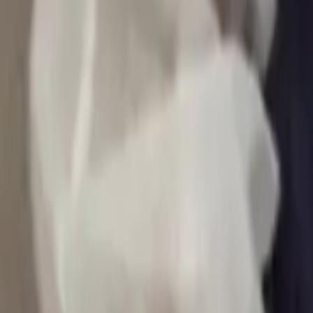
0
2
Palinsesto