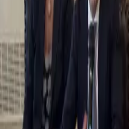
0
2
Palinsesto