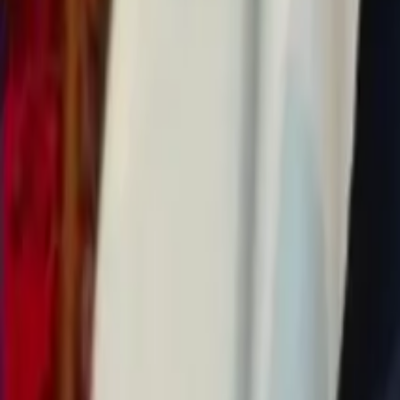
0
2
Palinsesto