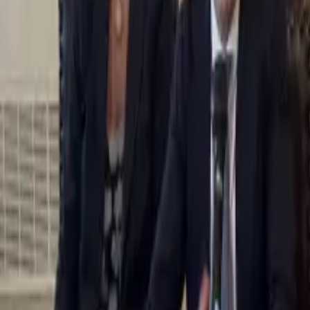
0
2
Palinsesto