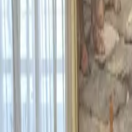
Ascolta Ora
0
1
Home