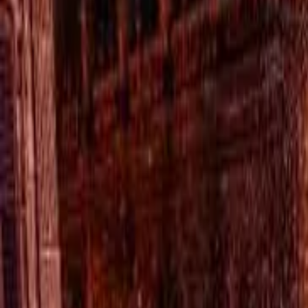
TV
Ascolta Ora
0
1
Home