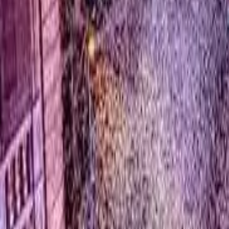
0
2
Palinsesto