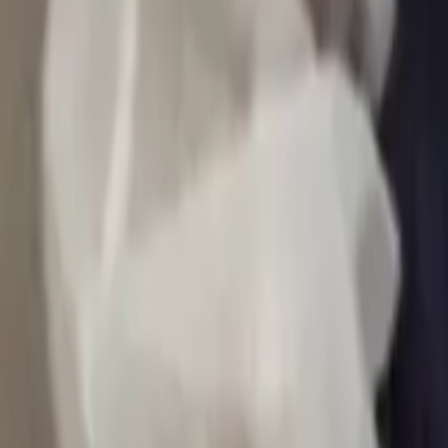
0
2
Palinsesto