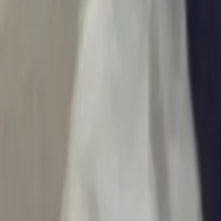
Ascolta Ora
0
1
Home