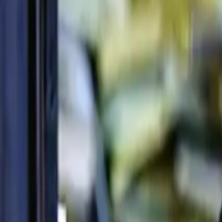
Ascolta Ora
0
1
Home