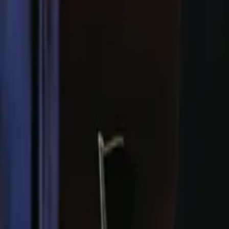
0
2
Palinsesto