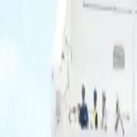
Ascolta Ora
0
1
Home