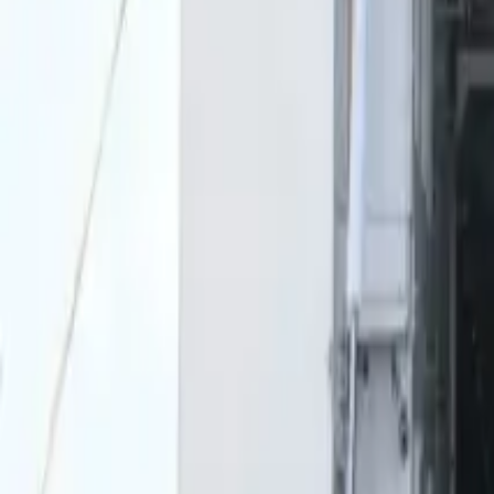
0
2
Palinsesto