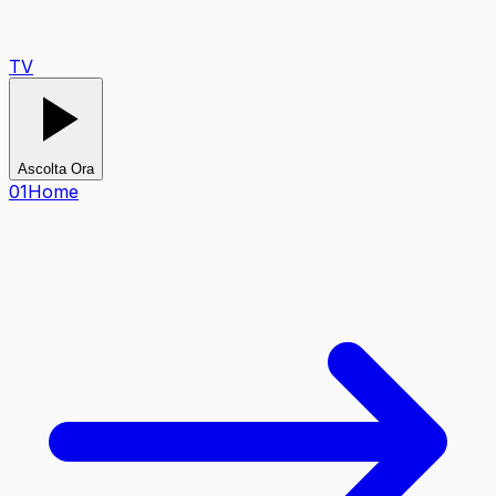
TV
Ascolta Ora
0
1
Home