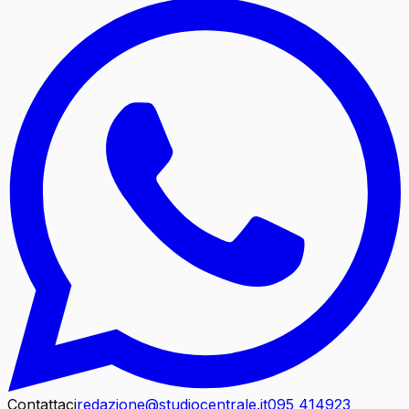
Contattaci
redazione@studiocentrale.it
095 414923