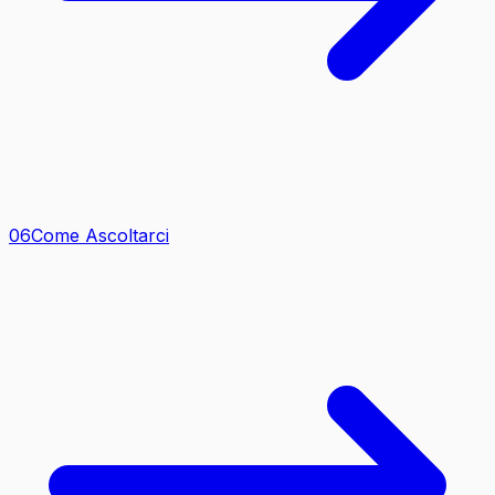
0
6
Come Ascoltarci