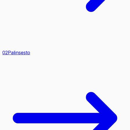
0
2
Palinsesto