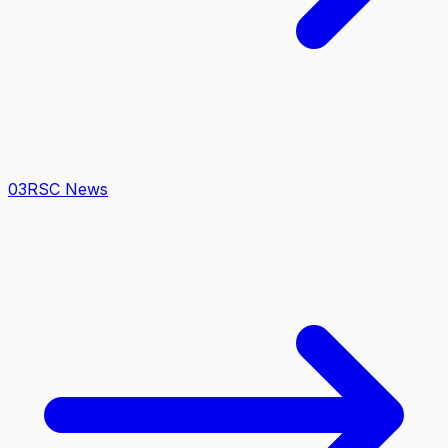
0
3
RSC News