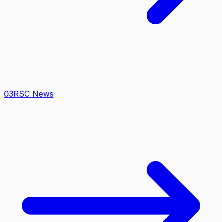
0
3
RSC News