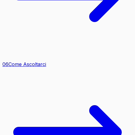
0
6
Come Ascoltarci