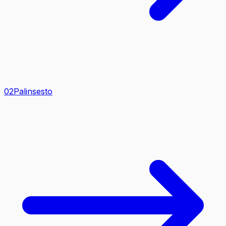
0
2
Palinsesto