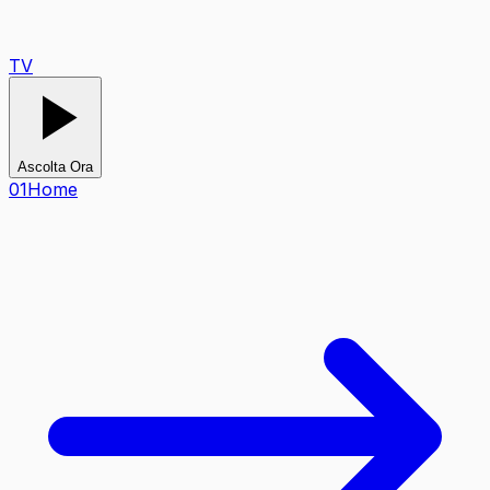
TV
Ascolta Ora
0
1
Home