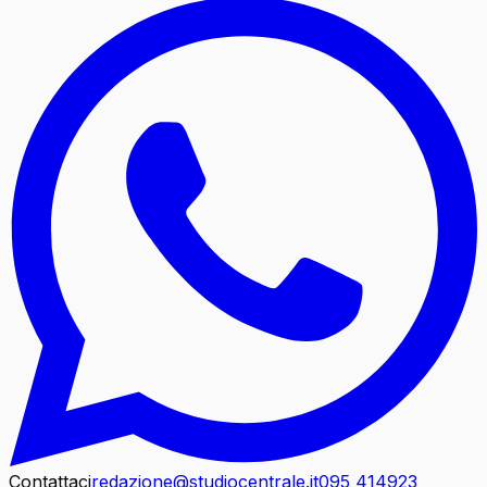
Contattaci
redazione@studiocentrale.it
095 414923