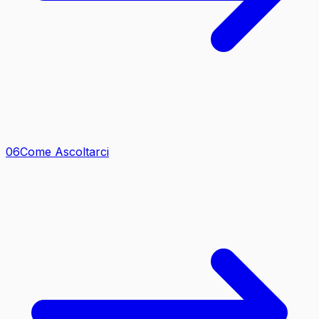
0
6
Come Ascoltarci