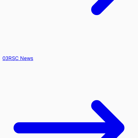
0
3
RSC News