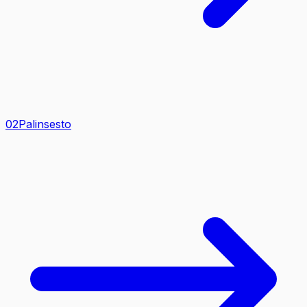
0
2
Palinsesto