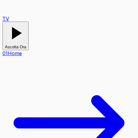
TV
Ascolta Ora
0
1
Home