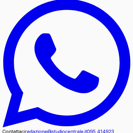
Contattaci
redazione@studiocentrale.it
095 414923