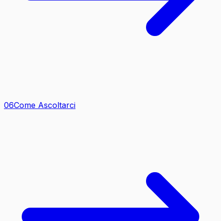
0
6
Come Ascoltarci