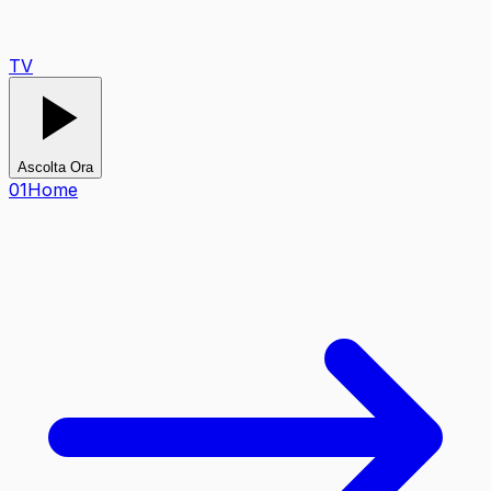
TV
Ascolta Ora
0
1
Home