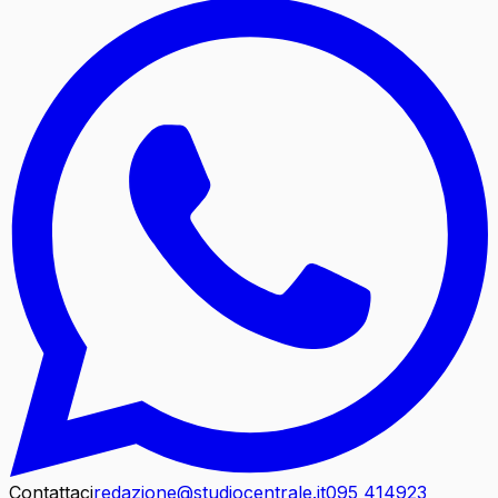
Contattaci
redazione@studiocentrale.it
095 414923