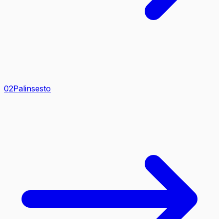
0
2
Palinsesto