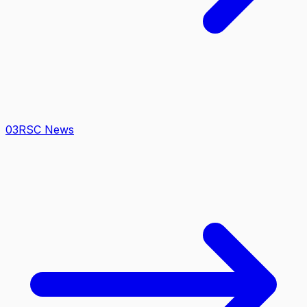
0
3
RSC News