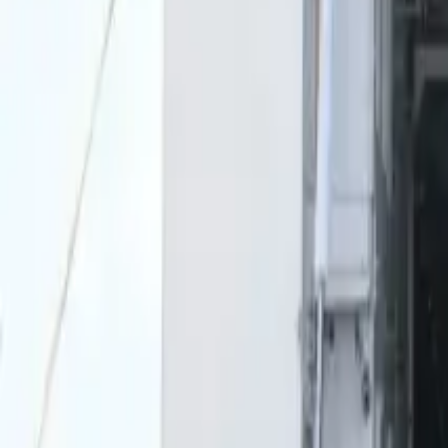
0
2
Palinsesto