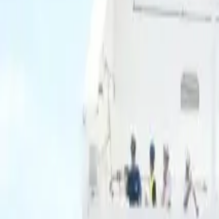
Ascolta Ora
0
1
Home