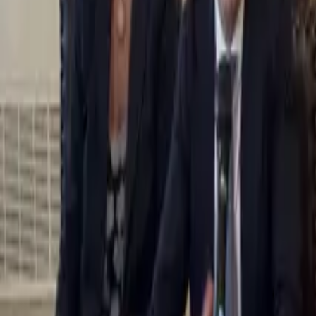
0
2
Palinsesto