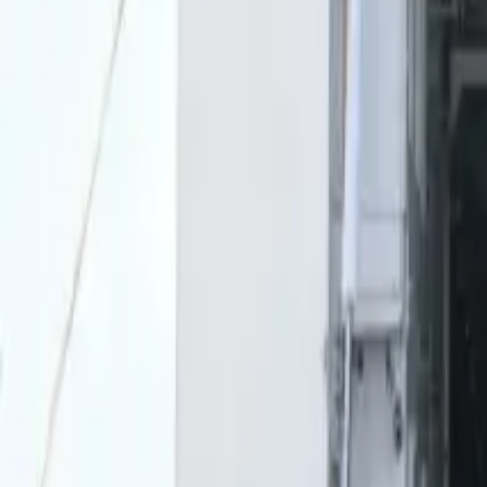
0
2
Palinsesto