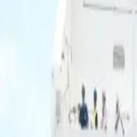
Ascolta Ora
0
1
Home