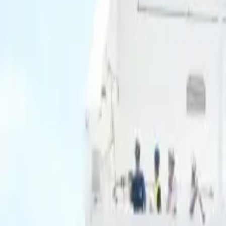
Ascolta Ora
0
1
Home