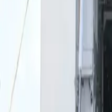
0
2
Palinsesto