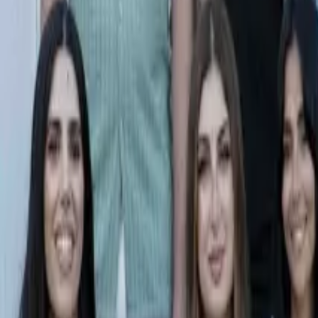
Ascolta Ora
0
1
Home