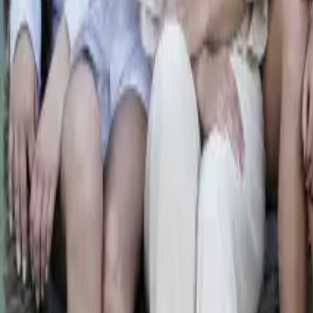
0
2
Palinsesto