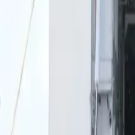
0
2
Palinsesto