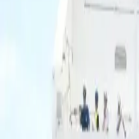
Ascolta Ora
0
1
Home