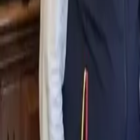
0
2
Palinsesto