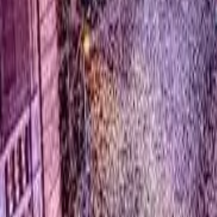
0
2
Palinsesto