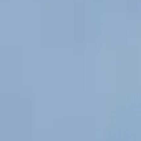
0
2
Palinsesto