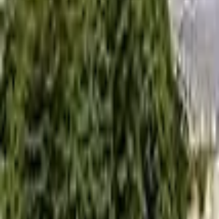
0
2
Palinsesto