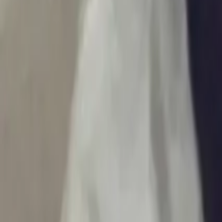
Ascolta Ora
0
1
Home