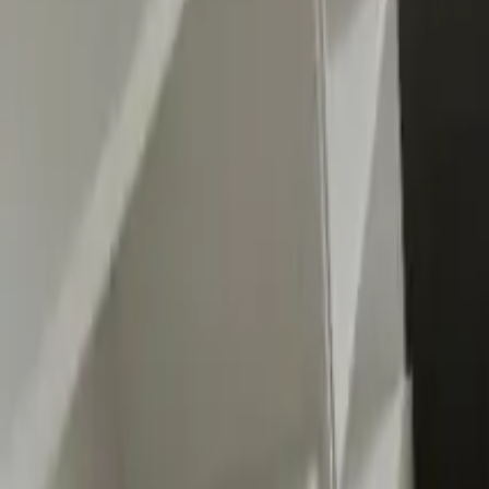
0
2
Palinsesto