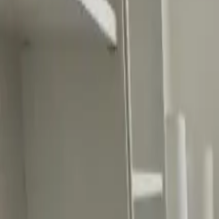
Ascolta Ora
0
1
Home