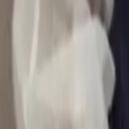
0
2
Palinsesto