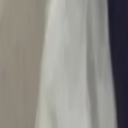
Ascolta Ora
0
1
Home