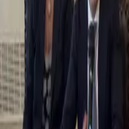
0
2
Palinsesto