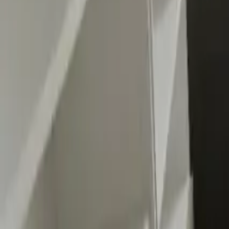
0
2
Palinsesto