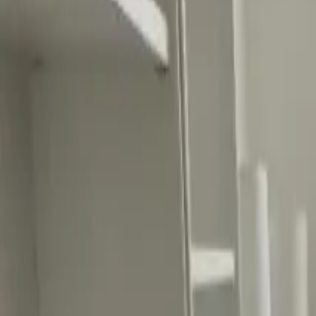
Ascolta Ora
0
1
Home