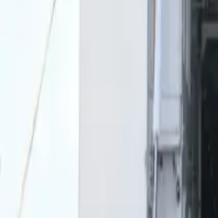
0
2
Palinsesto