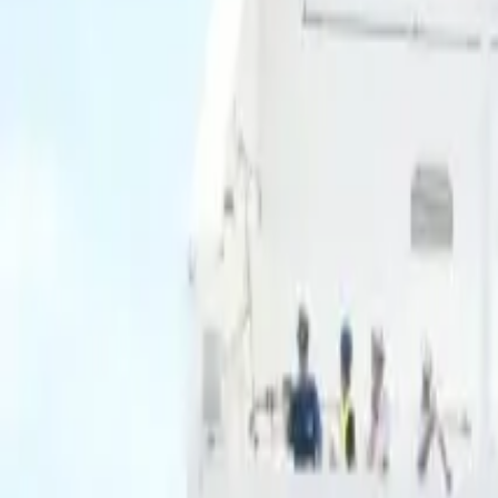
Ascolta Ora
0
1
Home