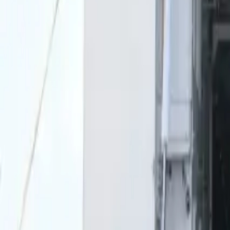
0
2
Palinsesto