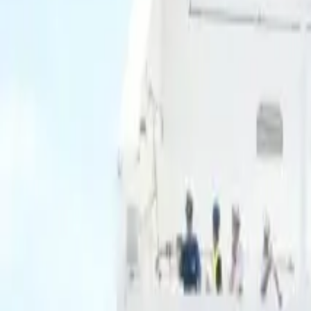
Ascolta Ora
0
1
Home