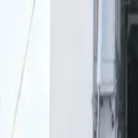
0
2
Palinsesto