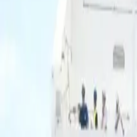
Ascolta Ora
0
1
Home