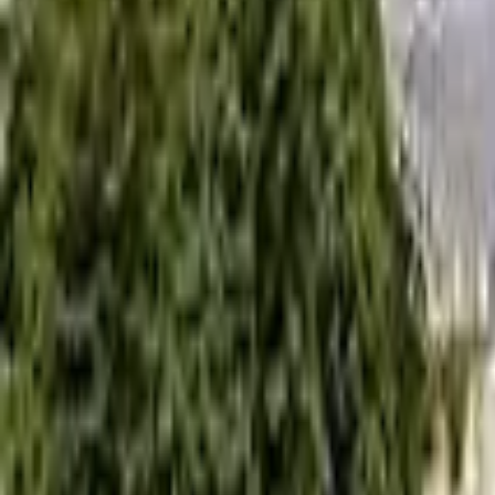
0
2
Palinsesto