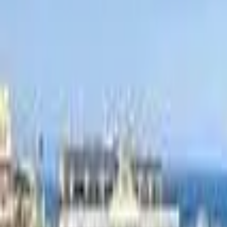
Ascolta Ora
0
1
Home