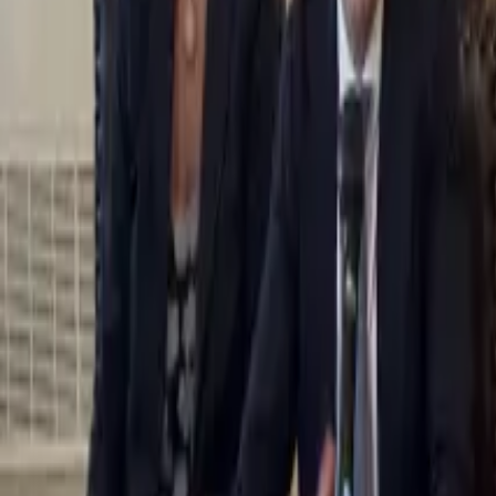
0
2
Palinsesto