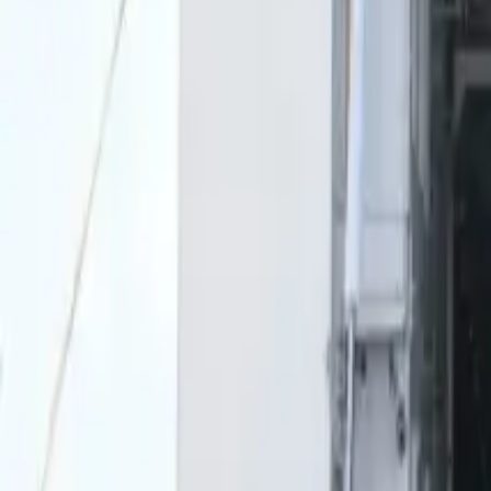
0
2
Palinsesto