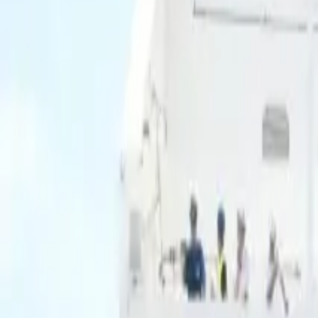
Ascolta Ora
0
1
Home