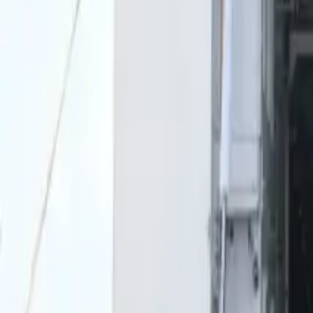
0
2
Palinsesto