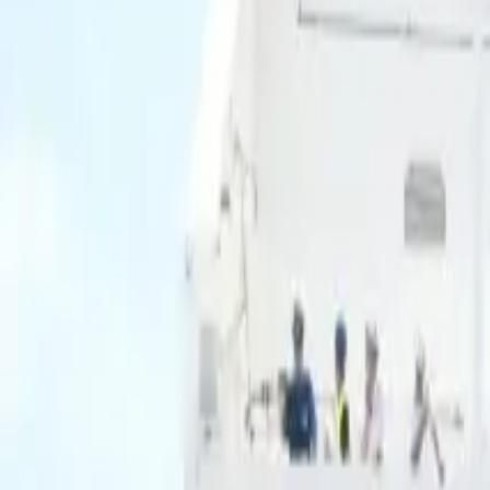
Ascolta Ora
0
1
Home