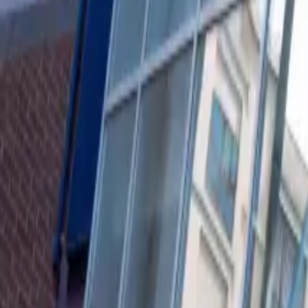
0
2
Palinsesto