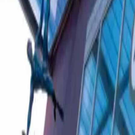
Ascolta Ora
0
1
Home