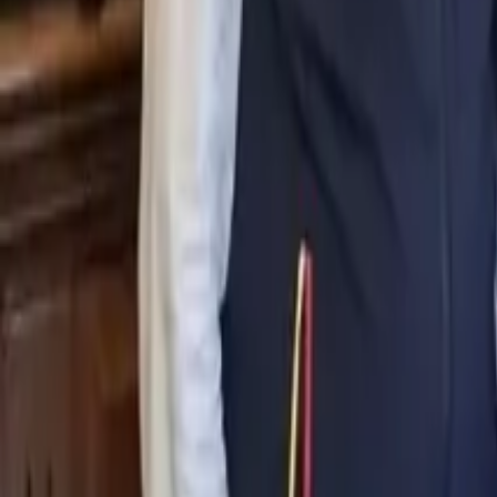
0
2
Palinsesto