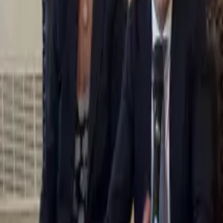
0
2
Palinsesto