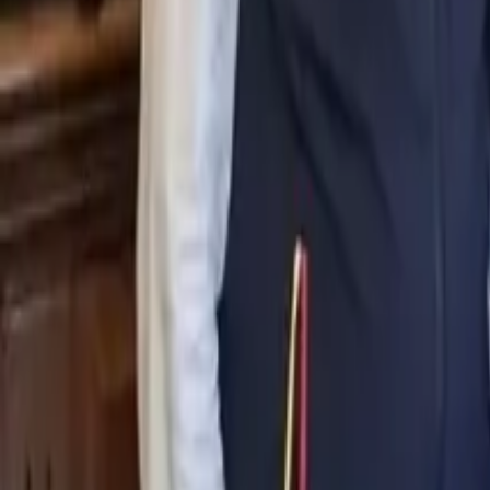
0
2
Palinsesto